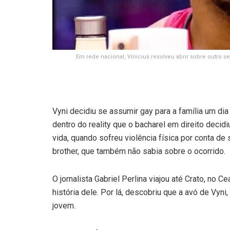
Em rede nacional, Vinicius resolveu abrir sobre outro s
Vyni decidiu se assumir gay para a família um di
dentro do reality que o bacharel em direito decid
vida, quando sofreu violência física por conta de s
brother, que também não sabia sobre o ocorrido.
O jornalista Gabriel Perlina viajou até Crato, no C
história dele. Por lá, descobriu que a avó de Vyni
jovem.