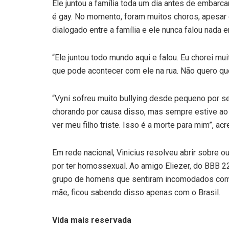
Ele juntou a família toda um dia antes de embarca
é gay. No momento, foram muitos choros, apesar d
dialogado entre a família e ele nunca falou nada 
“Ele juntou todo mundo aqui e falou. Eu chorei m
que pode acontecer com ele na rua. Não quero que
“Vyni sofreu muito bullying desde pequeno por ser
chorando por causa disso, mas sempre estive ao
ver meu filho triste. Isso é a morte para mim”, ac
Em rede nacional, Vinicius resolveu abrir sobre o
por ter homossexual. Ao amigo Eliezer, do BBB 22
grupo de homens que sentiram incomodados com
mãe, ficou sabendo disso apenas com o Brasil.
Vida mais reservada