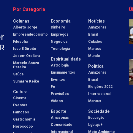
Por Categoria
Ú
Colunas
Economia
Notícias
Alberto Jorge
Dinheiro
Amazonas
Empreendedorismo
Empregos
Brasil
Filosofia
Negócios
Cidades
Isso É Direito
Tecnologia
Manaus
Jesem Orellana
Mundo
Espiritualidade
Marcelo Souza
Astrologia
Política
Pereira
Ensinamentos
Amazonas
Saúde
Eventos
Brasil
Sumaare Keike
Fé
Eleições 2022
Cultura
Previsões
Internacional
Cinema
Vídeos
Manaus
Eventos
Esporte
Sociedade
Famosos
Amazonas
Educação
Gastronomia
Comunidade
Lgbtqia+
Horóscopo
Internacional
Meio Ambiente