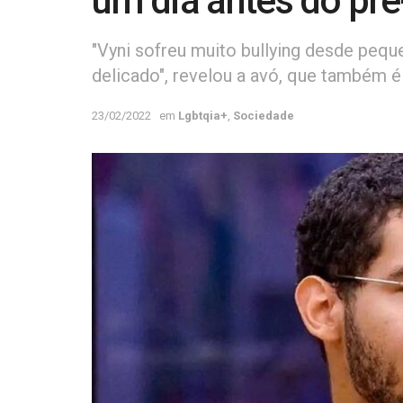
um dia antes do pr
"Vyni sofreu muito bullying desde peque
delicado", revelou a avó, que também 
23/02/2022
em
Lgbtqia+
,
Sociedade