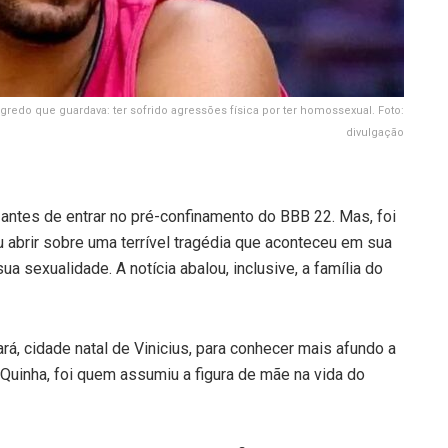
egredo que guardava: ter sofrido agressões física por ter homossexual. Foto:
divulgação
a antes de entrar no pré-confinamento do BBB 22. Mas, foi
iu abrir sobre uma terrível tragédia que aconteceu em sua
ua sexualidade. A notícia abalou, inclusive, a família do
eará, cidade natal de Vinicius, para conhecer mais afundo a
, Quinha, foi quem assumiu a figura de mãe na vida do