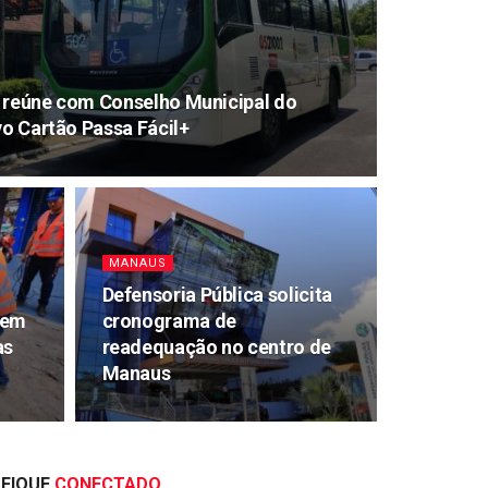
e reúne com Conselho Municipal do
vo Cartão Passa Fácil+
MANAUS
Defensoria Pública solicita
 em
cronograma de
as
readequação no centro de
Manaus
FIQUE
CONECTADO