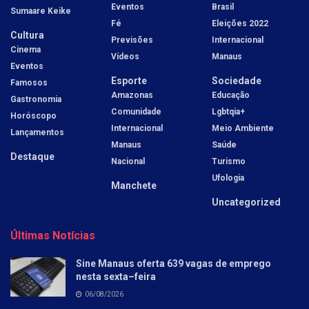
Eventos
Brasil
Sumaare Keike
Fé
Eleições 2022
Cultura
Previsões
Internacional
Cinema
Vídeos
Manaus
Eventos
Esporte
Sociedade
Famosos
Amazonas
Educação
Gastronomia
Comunidade
Lgbtqia+
Horóscopo
Internacional
Meio Ambiente
Lançamentos
Manaus
Saúde
Destaque
Nacional
Turismo
Ufologia
Manchete
Uncategorized
Últimas Notícias
Sine Manaus oferta 639 vagas de emprego
nesta sexta–feira
06/08/2026