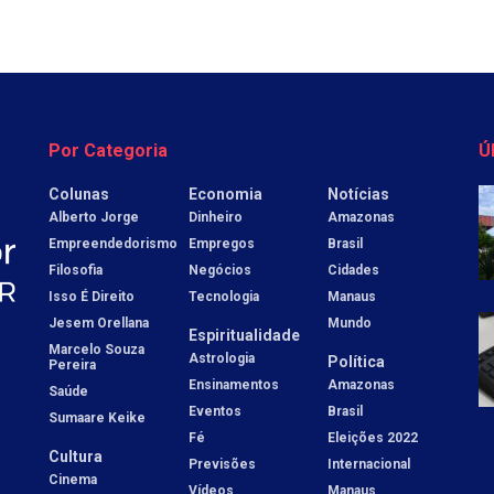
Por Categoria
Ú
Colunas
Economia
Notícias
Alberto Jorge
Dinheiro
Amazonas
Empreendedorismo
Empregos
Brasil
Filosofia
Negócios
Cidades
Isso É Direito
Tecnologia
Manaus
Jesem Orellana
Mundo
Espiritualidade
Marcelo Souza
Astrologia
Política
Pereira
Ensinamentos
Amazonas
Saúde
Eventos
Brasil
Sumaare Keike
Fé
Eleições 2022
Cultura
Previsões
Internacional
Cinema
Vídeos
Manaus