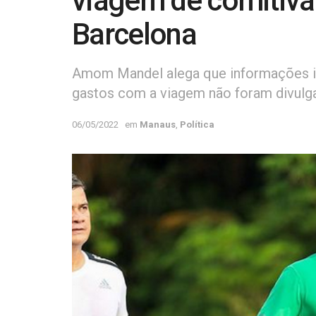
viagem de comitiva
Barcelona
Amom Mandel alega que informações im
gastos com a viagem não foram divulg
06/05/2022
em
Manaus
,
Política