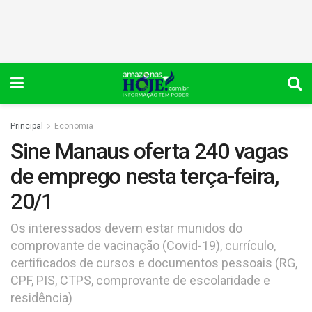
Principal
Economia
Sine Manaus oferta 240 vagas
de emprego nesta terça-feira,
20/1
Os interessados devem estar munidos do
comprovante de vacinação (Covid-19), currículo,
certificados de cursos e documentos pessoais (RG,
CPF, PIS, CTPS, comprovante de escolaridade e
residência)