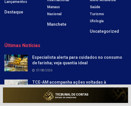
Lançamentos
Manaus
Saúde
Destaque
Nacional
Turismo
Ufologia
Manchete
Uncategorized
Últimas Notícias
Especialista alerta para cuidados no consumo
de farinha; veja quantia ideal
07/08/2026
TCE-AM acompanha ações voltadas à
aprendizagem nos anos iniciais em Autazes
07/08/2026
Sobre
Anunciar
Política e Privacidade
Contato