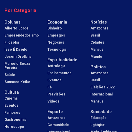
Por Categoria
Colunas
Economia
Notícias
Alberto Jorge
Dinheiro
Amazonas
Empreendedorismo
Empregos
Brasil
Filosofia
Negócios
Cidades
Isso É Direito
Tecnologia
Manaus
Jesem Orellana
Mundo
Espiritualidade
Marcelo Souza
Astrologia
Política
Pereira
Ensinamentos
Amazonas
Saúde
Eventos
Brasil
Sumaare Keike
Fé
Eleições 2022
Cultura
Previsões
Internacional
Cinema
Vídeos
Manaus
Eventos
Esporte
Sociedade
Famosos
Amazonas
Educação
Gastronomia
Comunidade
Lgbtqia+
Horóscopo
Internacional
Meio Ambiente