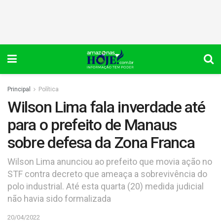
Principal
Política
Wilson Lima fala inverdade até
para o prefeito de Manaus
sobre defesa da Zona Franca
Wilson Lima anunciou ao prefeito que movia ação no
STF contra decreto que ameaça a sobrevivência do
polo industrial. Até esta quarta (20) medida judicial
não havia sido formalizada
20/04/2022