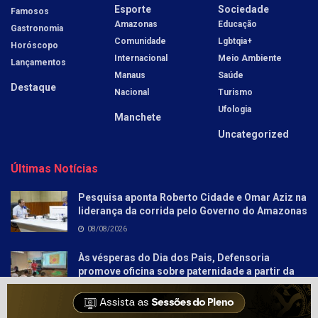
Esporte
Sociedade
Famosos
Amazonas
Educação
Gastronomia
Comunidade
Lgbtqia+
Horóscopo
Internacional
Meio Ambiente
Lançamentos
Manaus
Saúde
Destaque
Nacional
Turismo
Ufologia
Manchete
Uncategorized
Últimas Notícias
Pesquisa aponta Roberto Cidade e Omar Aziz na
liderança da corrida pelo Governo do Amazonas
08/08/2026
Às vésperas do Dia dos Pais, Defensoria
promove oficina sobre paternidade a partir da
literatura para socioeducandos
08/08/2026