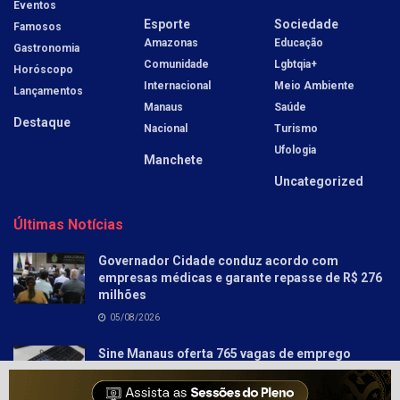
Eventos
Esporte
Sociedade
Famosos
Amazonas
Educação
Gastronomia
Comunidade
Lgbtqia+
Horóscopo
Internacional
Meio Ambiente
Lançamentos
Manaus
Saúde
Destaque
Nacional
Turismo
Ufologia
Manchete
Uncategorized
Últimas Notícias
Governador Cidade conduz acordo com
empresas médicas e garante repasse de R$ 276
milhões
05/08/2026
Sine Manaus oferta 765 vagas de emprego
nesta quinta-feira, 6/8
05/08/2026