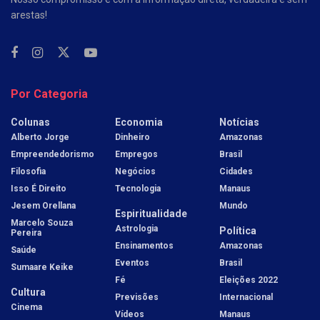
arestas!
Por Categoria
Colunas
Economia
Notícias
Alberto Jorge
Dinheiro
Amazonas
Empreendedorismo
Empregos
Brasil
Filosofia
Negócios
Cidades
Isso É Direito
Tecnologia
Manaus
Jesem Orellana
Mundo
Espiritualidade
Marcelo Souza
Astrologia
Política
Pereira
Ensinamentos
Amazonas
Saúde
Eventos
Brasil
Sumaare Keike
Fé
Eleições 2022
Cultura
Previsões
Internacional
Cinema
Vídeos
Manaus