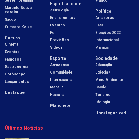
Jesem Orellana
Mundo
Espiritualidade
Marcelo Souza
Astrologia
Política
Pereira
Ensinamentos
Amazonas
Saúde
Eventos
Brasil
Sumaare Keike
Fé
Eleições 2022
Cultura
Previsões
Internacional
Cinema
Vídeos
Manaus
Eventos
Esporte
Sociedade
Famosos
Amazonas
Educação
Gastronomia
Comunidade
Lgbtqia+
Horóscopo
Internacional
Meio Ambiente
Lançamentos
Manaus
Saúde
Destaque
Nacional
Turismo
Ufologia
Manchete
Uncategorized
Últimas Notícias