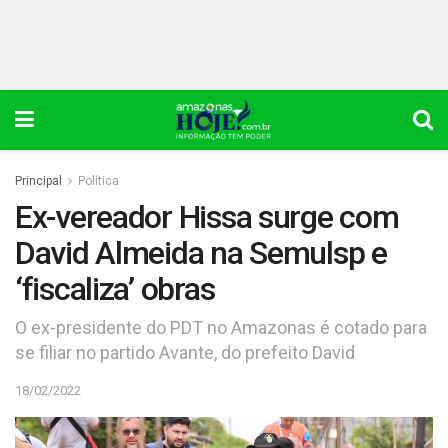
Principal
Política
Ex-vereador Hissa surge com
David Almeida na Semulsp e
‘fiscaliza’ obras
O ex-presidente do PDT no Amazonas é cotado para
se filiar no partido Avante, do prefeito David
18/02/2022