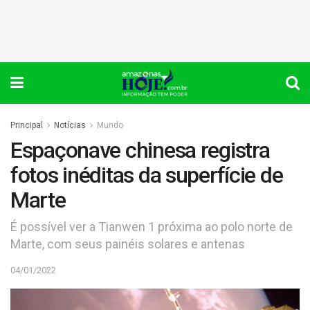
Principal
Notícias
Mundo
Espaçonave chinesa registra
fotos inéditas da superfície de
Marte
É possível ver a Tianwen 1 próxima ao polo norte de
Marte, com seus painéis solares e antenas
04/01/2022