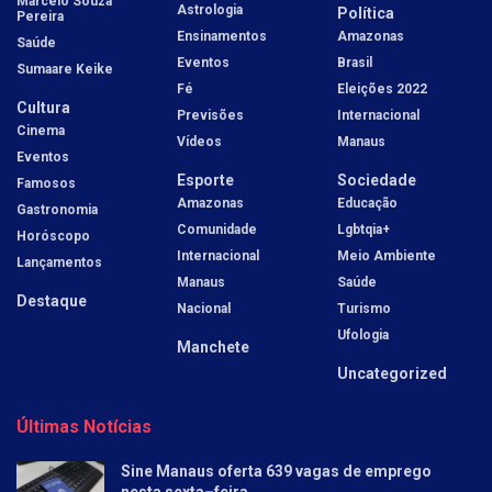
Marcelo Souza
Astrologia
Política
Pereira
Ensinamentos
Amazonas
Saúde
Eventos
Brasil
Sumaare Keike
Fé
Eleições 2022
Cultura
Previsões
Internacional
Cinema
Vídeos
Manaus
Eventos
Esporte
Sociedade
Famosos
Amazonas
Educação
Gastronomia
Comunidade
Lgbtqia+
Horóscopo
Internacional
Meio Ambiente
Lançamentos
Manaus
Saúde
Destaque
Nacional
Turismo
Ufologia
Manchete
Uncategorized
Últimas Notícias
Sine Manaus oferta 639 vagas de emprego
nesta sexta–feira