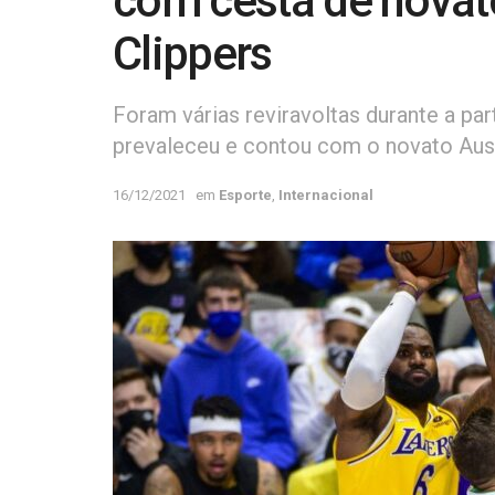
com cesta de novat
Clippers
Foram várias reviravoltas durante a par
prevaleceu e contou com o novato Aus
16/12/2021
em
Esporte
,
Internacional