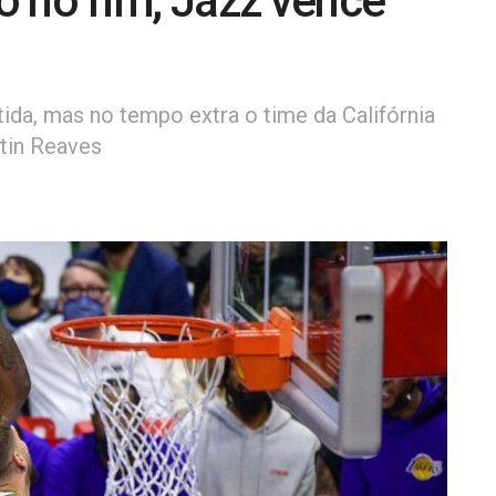
o no fim; Jazz vence
tida, mas no tempo extra o time da Califórnia
tin Reaves