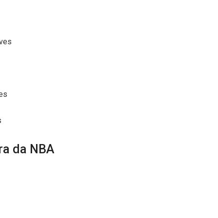
lves
ies
s
ira da NBA