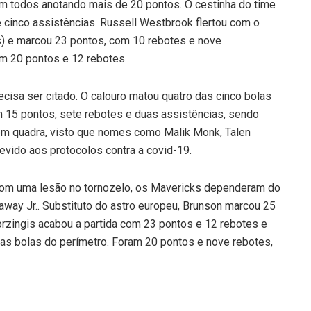
com todos anotando mais de 20 pontos. O cestinha do time
 cinco assistências. Russell Westbrook flertou com o
os) e marcou 23 pontos, com 10 rebotes e nove
om 20 pontos e 12 rebotes.
ecisa ser citado. O calouro matou quatro das cinco bolas
om 15 pontos, sete rebotes e duas assistências, sendo
 em quadra, visto que nomes como Malik Monk, Talen
evido aos protocolos contra a covid-19.
com uma lesão no tornozelo, os Mavericks dependeram do
daway Jr.. Substituto do astro europeu, Brunson marcou 25
orzingis acabou a partida com 23 pontos e 12 rebotes e
nas bolas do perímetro. Foram 20 pontos e nove rebotes,