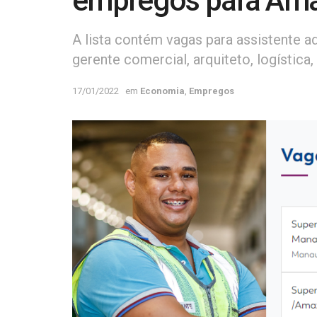
empregos para Am
A lista contém vagas para assistente ad
gerente comercial, arquiteto, logística,
17/01/2022
em
Economia
,
Empregos