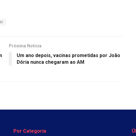
rt
Próxima Notícia
m
Um ano depois, vacinas prometidas por João
Dória nunca chegaram ao AM
Por Categoria
Ú