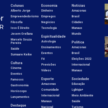
Colunas
Economia
Notícias
Alberto Jorge
Dinheiro
Amazonas
Empreendedorismo
Empregos
Brasil
Filosofia
Negócios
Cidades
Isso É Direito
Tecnologia
Manaus
Jesem Orellana
Mundo
Espiritualidade
Marcelo Souza
Astrologia
Política
Pereira
Ensinamentos
Amazonas
Saúde
Eventos
Brasil
Sumaare Keike
Fé
Eleições 2022
Cultura
Previsões
Internacional
Cinema
Vídeos
Manaus
Eventos
Esporte
Sociedade
Famosos
Amazonas
Educação
Gastronomia
Comunidade
Lgbtqia+
Horóscopo
Internacional
Meio Ambiente
Lançamentos
Manaus
Saúde
Destaque
Nacional
Turismo