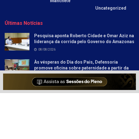
Manchete
Uncategorized
Últimas Notícias
Pesquisa aponta Roberto Cidade e Omar Aziz na
liderança da corrida pelo Governo do Amazonas
08/08/2026
Às vésperas do Dia dos Pais, Defensoria
promove oficina sobre paternidade a partir da
literatura para socioeducandos
08/08/2026
Sobre
Anunciar
Política e Privacidade
Contato
© 2021-2025
Amazonas Hoje
- Informação Tem Poder!