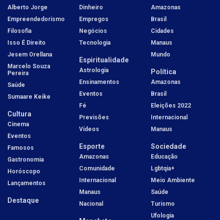
Alberto Jorge
Dinheiro
Amazonas
Empreendedorismo
Empregos
Brasil
Filosofia
Negócios
Cidades
Isso É Direito
Tecnologia
Manaus
Jesem Orellana
Mundo
Espiritualidade
Marcelo Souza
Astrologia
Política
Pereira
Ensinamentos
Amazonas
Saúde
Eventos
Brasil
Sumaare Keike
Fé
Eleições 2022
Cultura
Previsões
Internacional
Cinema
Vídeos
Manaus
Eventos
Esporte
Sociedade
Famosos
Amazonas
Educação
Gastronomia
Comunidade
Lgbtqia+
Horóscopo
Internacional
Meio Ambiente
Lançamentos
Manaus
Saúde
Destaque
Nacional
Turismo
Ufologia