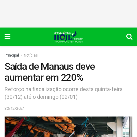
Principal
Notícias
Saída de Manaus deve
aumentar em 220%
Reforço na fiscalização ocorre desta quinta-feira
(30/12) até o domingo (02/01)
30/12/2021