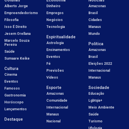
Alberto Jorge
Dinheiro
Amazonas
Empreendedorismo
Empregos
Brasil
Filosofia
Negócios
Cidades
Isso É Direito
Tecnologia
Manaus
Jesem Orellana
Mundo
Espiritualidade
Marcelo Souza
Astrologia
Política
Pereira
Ensinamentos
Amazonas
Saúde
Eventos
Brasil
Sumaare Keike
Fé
Eleições 2022
Cultura
Previsões
Internacional
Cinema
Vídeos
Manaus
Eventos
Esporte
Sociedade
Famosos
Amazonas
Educação
Gastronomia
Comunidade
Lgbtqia+
Horóscopo
Internacional
Meio Ambiente
Lançamentos
Manaus
Saúde
Destaque
Nacional
Turismo
Ufologia