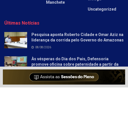
Manchete
Uncategorized
Últimas Notícias
Pesquisa aponta Roberto Cidade e Omar Aziz na
liderança da corrida pelo Governo do Amazonas
08/08/2026
Às vésperas do Dia dos Pais, Defensoria
promove oficina sobre paternidade a partir da
literatura para socioeducandos
08/08/2026
Sobre
Anunciar
Política e Privacidade
Contato
© 2021-2025
Amazonas Hoje
- Informação Tem Poder!