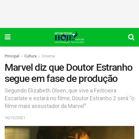
Principal
Cultura
Cinema
Marvel diz que Doutor Estranho
segue em fase de produção
Segundo Elizabeth Olsen, que vive a Feiticeira
Escarlate e estará no filme, Doutor Estranho 2 será “o
filme mais assustador da Marvel”
16/12/2021