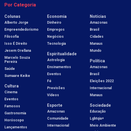
Por Categoria
Colunas
Economia
Notícias
Alberto Jorge
Dinheiro
Amazonas
Empreendedorismo
Empregos
Brasil
Filosofia
Negócios
Cidades
Isso É Direito
Tecnologia
Manaus
Jesem Orellana
Mundo
Espiritualidade
Marcelo Souza
Astrologia
Política
Pereira
Ensinamentos
Amazonas
Saúde
Eventos
Brasil
Sumaare Keike
Fé
Eleições 2022
Cultura
Previsões
Internacional
Cinema
Vídeos
Manaus
Eventos
Esporte
Sociedade
Famosos
Amazonas
Educação
Gastronomia
Comunidade
Lgbtqia+
Horóscopo
Internacional
Meio Ambiente
Lançamentos