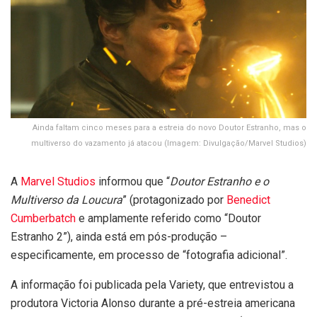
Ainda faltam cinco meses para a estreia do novo Doutor Estranho, mas o
multiverso do vazamento já atacou (Imagem: Divulgação/Marvel Studios)
A
Marvel Studios
informou que “
Doutor Estranho e o
Multiverso da Loucura
” (protagonizado por
Benedict
Cumberbatch
e amplamente referido como “Doutor
Estranho 2”), ainda está em pós-produção –
especificamente, em processo de “fotografia adicional”.
A informação foi publicada pela Variety, que entrevistou a
produtora Victoria Alonso durante a pré-estreia americana