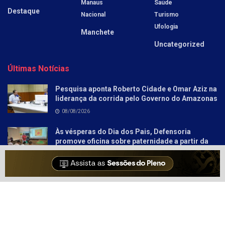
Manaus
Saúde
Destaque
Nacional
Turismo
Ufologia
Manchete
Uncategorized
Últimas Notícias
Pesquisa aponta Roberto Cidade e Omar Aziz na
liderança da corrida pelo Governo do Amazonas
08/08/2026
Às vésperas do Dia dos Pais, Defensoria
promove oficina sobre paternidade a partir da
literatura para socioeducandos
08/08/2026
Sobre
Anunciar
Política e Privacidade
Contato