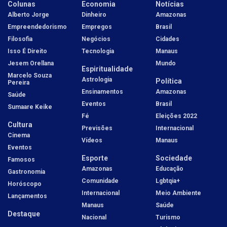
Colunas
Economia
Notícias
Alberto Jorge
Dinheiro
Amazonas
Empreendedorismo
Empregos
Brasil
Filosofia
Negócios
Cidades
Isso É Direito
Tecnologia
Manaus
Jesem Orellana
Mundo
Espiritualidade
Marcelo Souza
Astrologia
Política
Pereira
Ensinamentos
Amazonas
Saúde
Eventos
Brasil
Sumaare Keike
Fé
Eleições 2022
Cultura
Previsões
Internacional
Cinema
Vídeos
Manaus
Eventos
Esporte
Sociedade
Famosos
Amazonas
Educação
Gastronomia
Comunidade
Lgbtqia+
Horóscopo
Internacional
Meio Ambiente
Lançamentos
Manaus
Saúde
Destaque
Nacional
Turismo