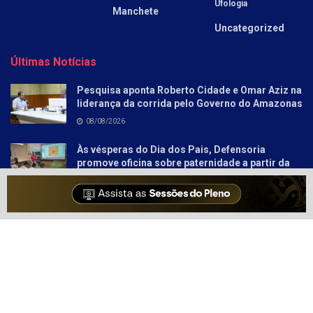
Ufologia
Manchete
Uncategorized
Últimas Notícias
Pesquisa aponta Roberto Cidade e Omar Aziz na
liderança da corrida pelo Governo do Amazonas
08/08/2026
Às vésperas do Dia dos Pais, Defensoria
promove oficina sobre paternidade a partir da
literatura para socioeducandos
08/08/2026
Sobre
Anunciar
Política e Privacidade
Contato
© 2021-2025
Amazonas Hoje
- Informação Tem Poder!