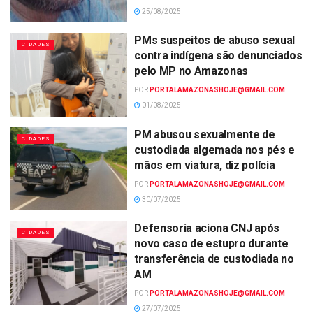
25/08/2025
PMs suspeitos de abuso sexual
CIDADES
contra indígena são denunciados
pelo MP no Amazonas
POR
PORTALAMAZONASHOJE@GMAIL.COM
01/08/2025
PM abusou sexualmente de
CIDADES
custodiada algemada nos pés e
mãos em viatura, diz polícia
POR
PORTALAMAZONASHOJE@GMAIL.COM
30/07/2025
Defensoria aciona CNJ após
CIDADES
novo caso de estupro durante
transferência de custodiada no
AM
POR
PORTALAMAZONASHOJE@GMAIL.COM
27/07/2025