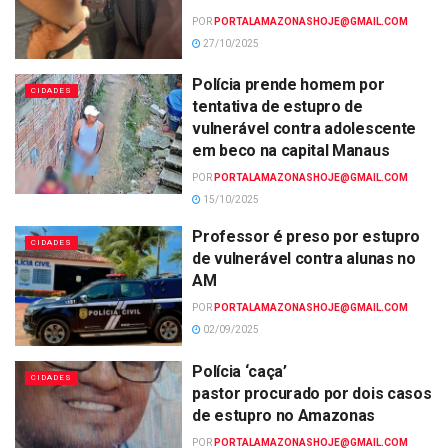
POR
PORTALAMAZONASHOJE@GMAIL.COM
27/10/2025
Polícia prende homem por
CIDADES
tentativa de estupro de
vulnerável contra adolescente
em beco na capital Manaus
POR
PORTALAMAZONASHOJE@GMAIL.COM
15/10/2025
Professor é preso por estupro
CIDADES
de vulnerável contra alunas no
AM
POR
PORTALAMAZONASHOJE@GMAIL.COM
02/09/2025
Polícia ‘caça’
CIDADES
pastor procurado por dois casos
de estupro no Amazonas
POR
PORTALAMAZONASHOJE@GMAIL.COM