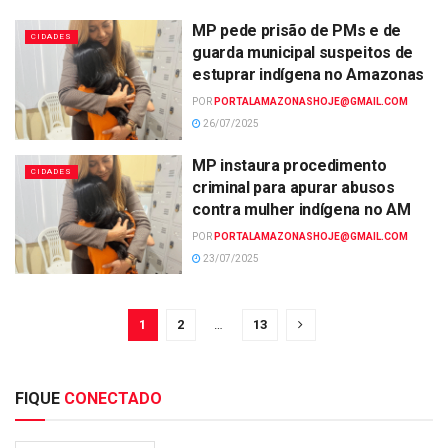
MP pede prisão de PMs e de
CIDADES
guarda municipal suspeitos de
estuprar indígena no Amazonas
POR
PORTALAMAZONASHOJE@GMAIL.COM
26/07/2025
MP instaura procedimento
CIDADES
criminal para apurar abusos
contra mulher indígena no AM
POR
PORTALAMAZONASHOJE@GMAIL.COM
23/07/2025
1
2
…
13
FIQUE
CONECTADO