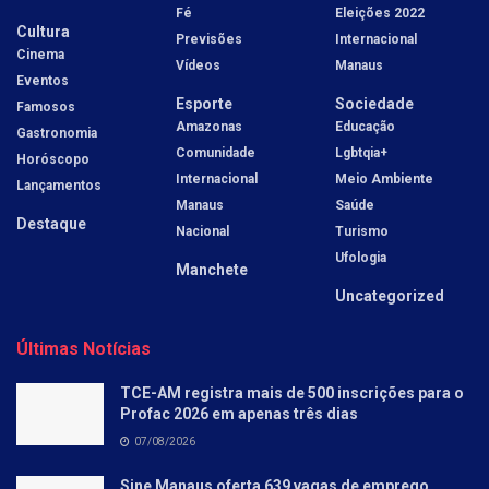
Filosofia
Negócios
Cidades
Isso É Direito
Tecnologia
Manaus
Jesem Orellana
Mundo
Espiritualidade
Marcelo Souza
Astrologia
Política
Pereira
Ensinamentos
Amazonas
Saúde
Eventos
Brasil
Sumaare Keike
Fé
Eleições 2022
Cultura
Previsões
Internacional
Cinema
Vídeos
Manaus
Eventos
Esporte
Sociedade
Famosos
Amazonas
Educação
Gastronomia
Comunidade
Lgbtqia+
Horóscopo
Internacional
Meio Ambiente
Lançamentos
Manaus
Saúde
Destaque
Nacional
Turismo
Ufologia
Manchete
Uncategorized