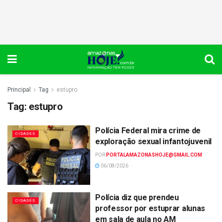
Principal
Tag
estupro
Tag:
estupro
Polícia Federal mira crime de
CIDADES
exploração sexual infantojuvenil
POR
PORTALAMAZONASHOJE@GMAIL.COM
06/08/2026
Polícia diz que prendeu
CIDADES
professor por estuprar alunas
em sala de aula no AM