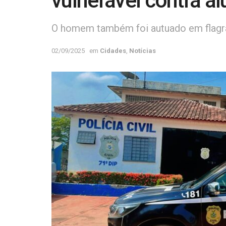
vulnerável contra a
O homem também foi autuado em flagra
02/09/2025
em
Cidades
,
Notícias