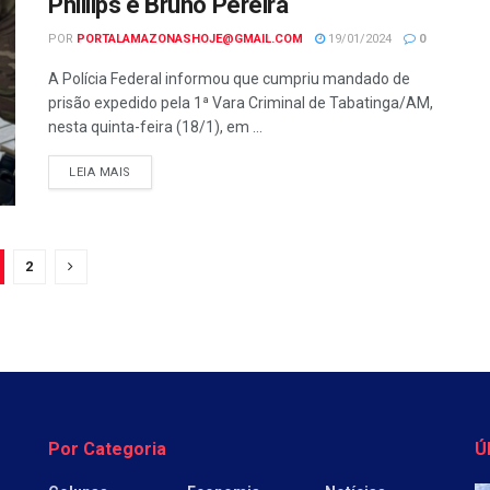
Phillips e Bruno Pereira
POR
PORTALAMAZONASHOJE@GMAIL.COM
19/01/2024
0
A Polícia Federal informou que cumpriu mandado de
prisão expedido pela 1ª Vara Criminal de Tabatinga/AM,
nesta quinta-feira (18/1), em ...
LEIA MAIS
2
Por Categoria
Ú