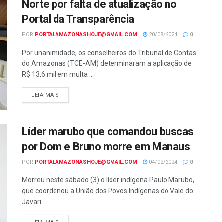
Norte por falta de atualização no
Portal da Transparência
POR
PORTALAMAZONASHOJE@GMAIL.COM
20/08/2024
0
Por unanimidade, os conselheiros do Tribunal de Contas
do Amazonas (TCE-AM) determinaram a aplicação de
R$ 13,6 mil em multa ...
LEIA MAIS
Líder marubo que comandou buscas
por Dom e Bruno morre em Manaus
POR
PORTALAMAZONASHOJE@GMAIL.COM
04/02/2024
0
Morreu neste sábado (3) o líder indígena Paulo Marubo,
que coordenou a União dos Povos Indígenas do Vale do
Javari ...