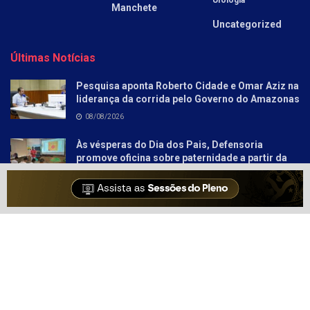
Ufologia
Manchete
Uncategorized
Últimas Notícias
Pesquisa aponta Roberto Cidade e Omar Aziz na
liderança da corrida pelo Governo do Amazonas
08/08/2026
Às vésperas do Dia dos Pais, Defensoria
promove oficina sobre paternidade a partir da
literatura para socioeducandos
08/08/2026
Sobre
Anunciar
Política e Privacidade
Contato
© 2021-2025
Amazonas Hoje
- Informação Tem Poder!