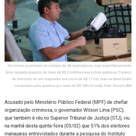
Os crimes ocorreram na compra de 28 respiradores, cujo superfaturamento
teria causado prejuízo de mais de R$ 2 milhões aos cofres públicos. O preço
de mercado de um respirador era cerca de R$ 17 mil, mas os itens foram
comprados pelo governo por mais de R$ 100 mil cada. Foto: Secom/AM
Acusado pelo Ministério Público Federal (MPF) de chefiar
organização criminosa, o governador Wilson Lima (PSC),
que também é réu no Superior Tribunal de Justiça (STJ), viu
na manhã desta quinta-feira (03/02) que 51% dos eleitores
manauaras entrevistados durante a pesquisa do Instituto