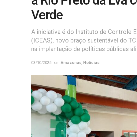
a Rio Preto da Eva c
Verde
A iniciativa é do Instituto de Controle
(ICEAS), novo braço sustentável do TC
na implantação de políticas públicas 
03/10/2025
em
Amazonas
,
Notícias