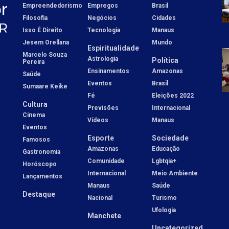
Empreendedorismo
Empregos
Brasil
Filosofia
Negócios
Cidades
Isso É Direito
Tecnologia
Manaus
Jesem Orellana
Mundo
Espiritualidade
Marcelo Souza
Astrologia
Política
Pereira
Ensinamentos
Amazonas
Saúde
Eventos
Brasil
Sumaare Keike
Fé
Eleições 2022
Cultura
Previsões
Internacional
Cinema
Vídeos
Manaus
Eventos
Esporte
Sociedade
Famosos
Amazonas
Educação
Gastronomia
Comunidade
Lgbtqia+
Horóscopo
Internacional
Meio Ambiente
Lançamentos
Manaus
Saúde
Destaque
Nacional
Turismo
Ufologia
Manchete
Uncategorized