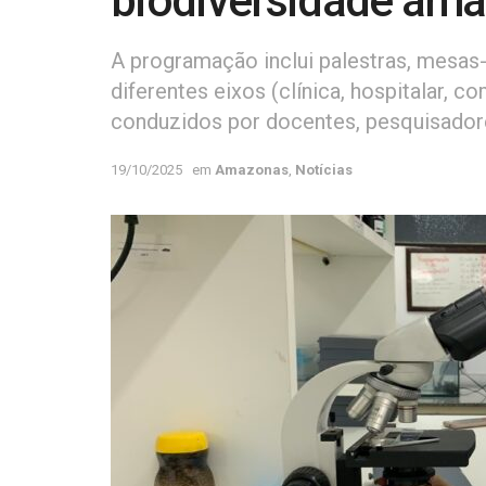
biodiversidade ama
A programação inclui palestras, mesas
diferentes eixos (clínica, hospitalar, c
conduzidos por docentes, pesquisadore
19/10/2025
em
Amazonas
,
Notícias