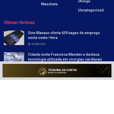
Ufologia
Manchete
Uncategorized
Últimas Notícias
Sine Manaus oferta 639 vagas de emprego
nesta sexta–feira
06/08/2026
Cidade visita Francisca Mendes e destaca
tecnologia utilizada em cirurgias cardíacas
pediátricas
06/08/2026
Sobre
Anunciar
Política e Privacidade
Contato
© 2021-2025
Amazonas Hoje
- Informação Tem Poder!