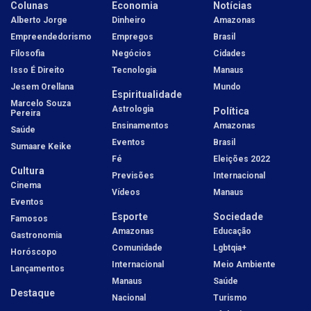
Colunas
Economia
Notícias
Alberto Jorge
Dinheiro
Amazonas
Empreendedorismo
Empregos
Brasil
Filosofia
Negócios
Cidades
Isso É Direito
Tecnologia
Manaus
Jesem Orellana
Mundo
Espiritualidade
Marcelo Souza
Astrologia
Política
Pereira
Ensinamentos
Amazonas
Saúde
Eventos
Brasil
Sumaare Keike
Fé
Eleições 2022
Cultura
Previsões
Internacional
Cinema
Vídeos
Manaus
Eventos
Esporte
Sociedade
Famosos
Amazonas
Educação
Gastronomia
Comunidade
Lgbtqia+
Horóscopo
Internacional
Meio Ambiente
Lançamentos
Manaus
Saúde
Destaque
Nacional
Turismo