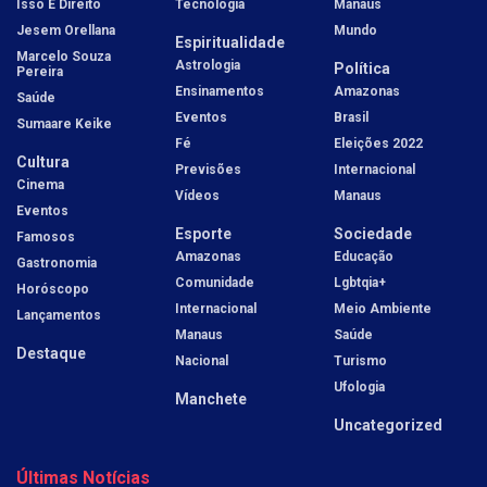
Isso É Direito
Tecnologia
Manaus
Jesem Orellana
Mundo
Espiritualidade
Marcelo Souza
Astrologia
Política
Pereira
Ensinamentos
Amazonas
Saúde
Eventos
Brasil
Sumaare Keike
Fé
Eleições 2022
Cultura
Previsões
Internacional
Cinema
Vídeos
Manaus
Eventos
Esporte
Sociedade
Famosos
Amazonas
Educação
Gastronomia
Comunidade
Lgbtqia+
Horóscopo
Internacional
Meio Ambiente
Lançamentos
Manaus
Saúde
Destaque
Nacional
Turismo
Ufologia
Manchete
Uncategorized
Últimas Notícias