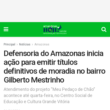
Principal
Notícias
Amazonas
Defensoria do Amazonas inicia
ação para emitir títulos
definitivos de moradia no bairro
Gilberto Mestrinho
Atendimento do projeto “Meu Pedaço de Chão”
acontece até quarta-feira, no Centro Social de
Educação e Cultura Grande Vitória