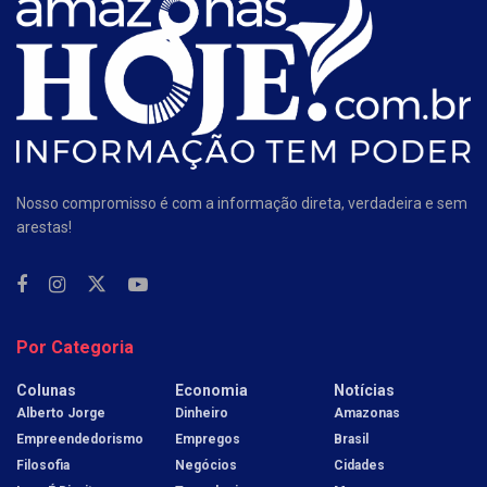
Nosso compromisso é com a informação direta, verdadeira e sem
arestas!
Por Categoria
Colunas
Economia
Notícias
Alberto Jorge
Dinheiro
Amazonas
Empreendedorismo
Empregos
Brasil
Filosofia
Negócios
Cidades