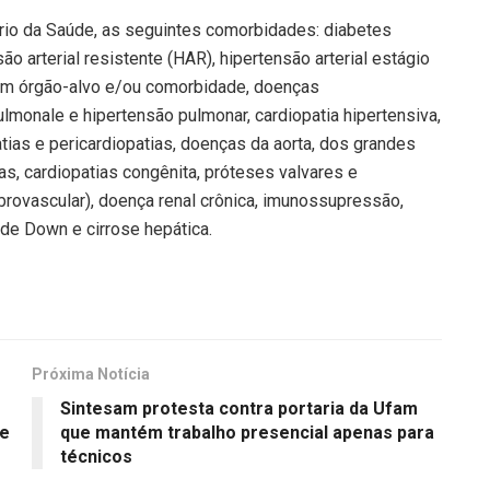
tério da Saúde, as seguintes comorbidades: diabetes
o arterial resistente (HAR), hipertensão arterial estágio
o em órgão-alvo e/ou comorbidade, doenças
pulmonale e hipertensão pulmonar, cardiopatia hipertensiva,
tias e pericardiopatias, doenças da aorta, dos grandes
cas, cardiopatias congênita, próteses valvares e
brovascular), doença renal crônica, imunossupressão,
de Down e cirrose hepática.
Próxima Notícia
Sintesam protesta contra portaria da Ufam
se
que mantém trabalho presencial apenas para
técnicos