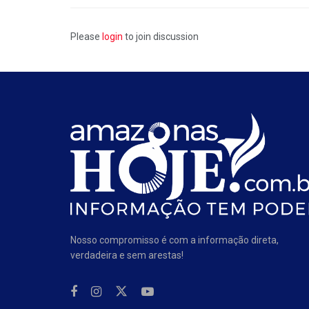
Please
login
to join discussion
Nosso compromisso é com a informação direta,
verdadeira e sem arestas!