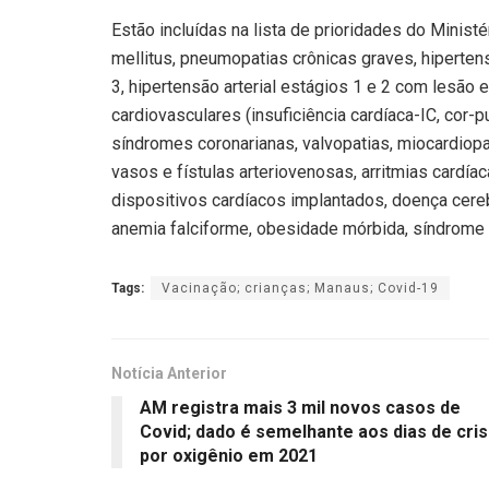
Estão incluídas na lista de prioridades do Minis
mellitus, pneumopatias crônicas graves, hipertensã
3, hipertensão arterial estágios 1 e 2 com lesã
cardiovasculares (insuficiência cardíaca-IC, cor-
síndromes coronarianas, valvopatias, miocardiopa
vasos e fístulas arteriovenosas, arritmias cardía
dispositivos cardíacos implantados, doença cere
anemia falciforme, obesidade mórbida, síndrome 
Tags:
Vacinação; crianças; Manaus; Covid-19
Notícia Anterior
AM registra mais 3 mil novos casos de
Covid; dado é semelhante aos dias de cri
por oxigênio em 2021