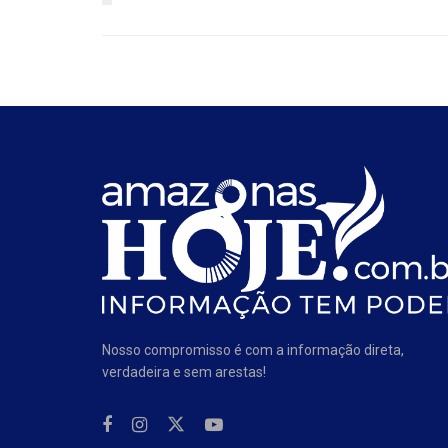
Nosso compromisso é com a informação direta,
verdadeira e sem arestas!