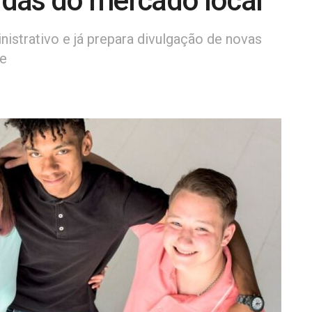
das do mercado local
nistrativo e já prepara divulgação de novas
re