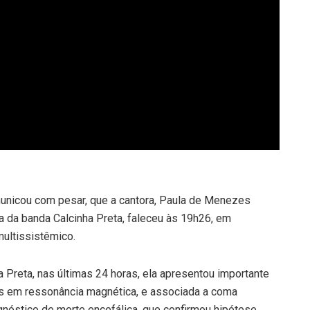
omunicou com pesar, que a cantora, Paula de Menezes
a da banda Calcinha Preta, faleceu às 19h26, em
ultissistêmico.
 Preta, nas últimas 24 horas, ela apresentou importante
s em ressonância magnética, e associada a coma
agnóstico de morte encefálica, que confirmou hipótese