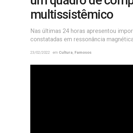
um quadro de com
multissistêmico
Nas últimas 24 horas apresentou impor
constatadas em ressonância magnética
23/02/2022
em
Cultura
,
Famosos