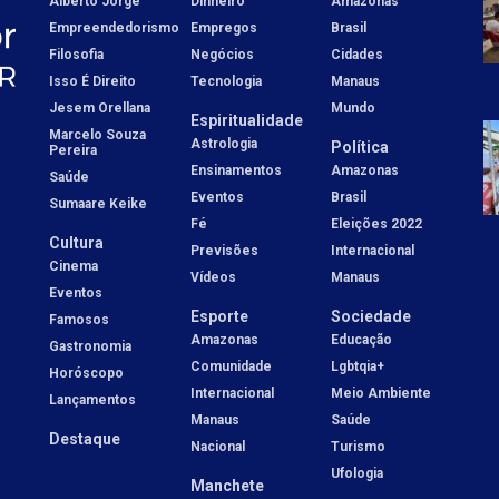
Alberto Jorge
Dinheiro
Amazonas
Empreendedorismo
Empregos
Brasil
Filosofia
Negócios
Cidades
Isso É Direito
Tecnologia
Manaus
Jesem Orellana
Mundo
Espiritualidade
Marcelo Souza
Astrologia
Política
Pereira
Ensinamentos
Amazonas
Saúde
Eventos
Brasil
Sumaare Keike
Fé
Eleições 2022
Cultura
Previsões
Internacional
Cinema
Vídeos
Manaus
Eventos
Esporte
Sociedade
Famosos
Amazonas
Educação
Gastronomia
Comunidade
Lgbtqia+
Horóscopo
Internacional
Meio Ambiente
Lançamentos
Manaus
Saúde
Destaque
Nacional
Turismo
Ufologia
Manchete