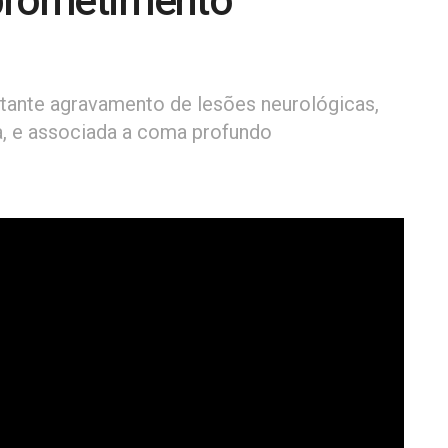
prometimento
tante agravamento de lesões neurológicas,
, e associada a coma profundo