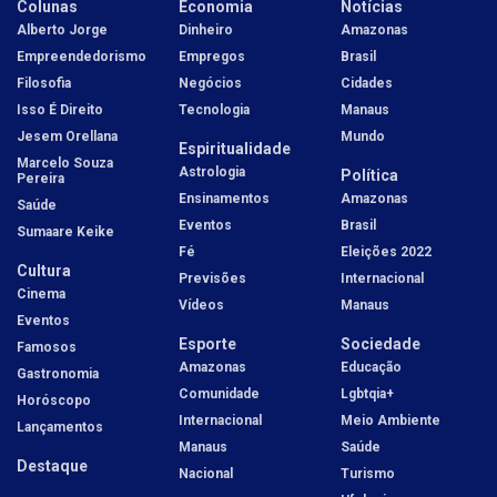
Colunas
Economia
Notícias
Alberto Jorge
Dinheiro
Amazonas
Empreendedorismo
Empregos
Brasil
Filosofia
Negócios
Cidades
Isso É Direito
Tecnologia
Manaus
Jesem Orellana
Mundo
Espiritualidade
Marcelo Souza
Astrologia
Política
Pereira
Ensinamentos
Amazonas
Saúde
Eventos
Brasil
Sumaare Keike
Fé
Eleições 2022
Cultura
Previsões
Internacional
Cinema
Vídeos
Manaus
Eventos
Esporte
Sociedade
Famosos
Amazonas
Educação
Gastronomia
Comunidade
Lgbtqia+
Horóscopo
Internacional
Meio Ambiente
Lançamentos
Manaus
Saúde
Destaque
Nacional
Turismo