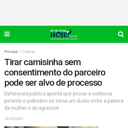
Principal
Colunas
Tirar camisinha sem
consentimento do parceiro
pode ser alvo de processo
Defensora pública aponta que provar a violência
perante o judiciário se torna um duelo entre a palavra
da mulher e do agressor
13/12/2021