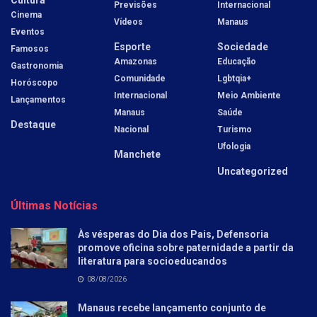
Previsões
Internacional
Cinema
Vídeos
Manaus
Eventos
Esporte
Sociedade
Famosos
Amazonas
Educação
Gastronomia
Comunidade
Lgbtqia+
Horóscopo
Internacional
Meio Ambiente
Lançamentos
Manaus
Saúde
Destaque
Nacional
Turismo
Ufologia
Manchete
Uncategorized
Últimas Notícias
Às vésperas do Dia dos Pais, Defensoria
promove oficina sobre paternidade a partir da
literatura para socioeducandos
08/08/2026
Manaus recebe lançamento conjunto de