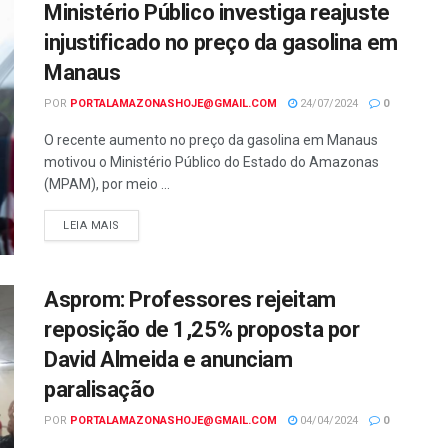
Ministério Público investiga reajuste
injustificado no preço da gasolina em
Manaus
POR
PORTALAMAZONASHOJE@GMAIL.COM
24/07/2024
0
O recente aumento no preço da gasolina em Manaus
motivou o Ministério Público do Estado do Amazonas
(MPAM), por meio ...
LEIA MAIS
Asprom: Professores rejeitam
reposição de 1,25% proposta por
David Almeida e anunciam
paralisação
POR
PORTALAMAZONASHOJE@GMAIL.COM
04/04/2024
0