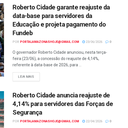
Roberto Cidade garante reajuste da
data-base para servidores da
Educação e projeta pagamento do
Fundeb
POR
PORTALAMAZONASHOJE@GMAIL.COM
23/06/2026
0
O governador Roberto Cidade anunciou, nesta terça-
feira (23/06), a concessão do reajuste de 4,14%,
referente à data-base de 2026, para ...
LEIA MAIS
Roberto Cidade anuncia reajuste de
4,14% para servidores das Forças de
Segurança
POR
PORTALAMAZONASHOJE@GMAIL.COM
22/04/2026
0