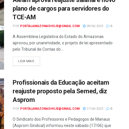
plano de cargos para servidores do
TCE-AM
POR
PORTALAMAZONASHOJE@GMAIL.COM
28/06/2023
0
A Assembleia Legislativa do Estado do Amazonas
aprovou, por unanimidade, o projeto de lei apresentado
pelo Tribunal de Contas do ...
LEIA MAIS
Profissionais da Educação aceitam
reajuste proposto pela Semed, diz
Asprom
POR
PORTALAMAZONASHOJE@GMAIL.COM
17/06/2023
0
O Sindicato dos Professores e Pedagogos de Manaus
(Asprom Sindical) informou neste sábado (17/06) que