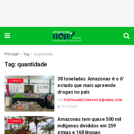
Principal
Tag
quantidade
Tag:
quantidade
38 toneladas: Amazonas é o 6°
CIDADES
estado que mais apreende
drogas no país
POR
PORTALAMAZONASHOJE@GMAIL.COM
17/11/2025
Amazonas tem quase 500 mil
CIDADES
indígenas divididos em 259
etnias e 168 línguas