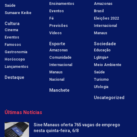
Ensinamentos
Amazonas
Saúde
Eventos
Brasil
Sumaare Keike
Fé
Eleições 2022
Cultura
Previsões
Internacional
Cinema
Vídeos
Manaus
Eventos
Esporte
Sociedade
Famosos
Amazonas
Educação
Gastronomia
Comunidade
Lgbtqia+
Horóscopo
Internacional
Meio Ambiente
Lançamentos
Manaus
Saúde
Destaque
Nacional
Turismo
Ufologia
Manchete
Uncategorized
Últimas Notícias
Sine Manaus oferta 765 vagas de emprego
nesta quinta-feira, 6/8