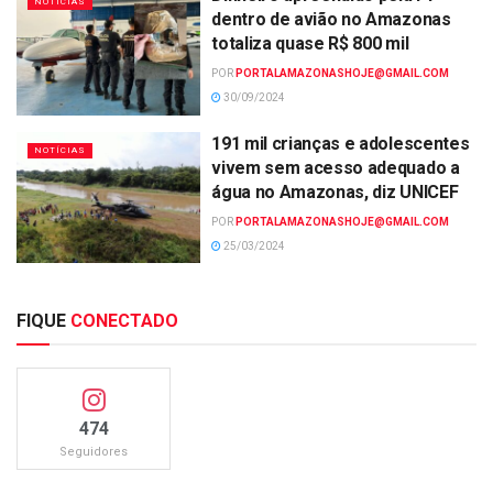
NOTÍCIAS
dentro de avião no Amazonas
totaliza quase R$ 800 mil
POR
PORTALAMAZONASHOJE@GMAIL.COM
30/09/2024
191 mil crianças e adolescentes
NOTÍCIAS
vivem sem acesso adequado a
água no Amazonas, diz UNICEF
POR
PORTALAMAZONASHOJE@GMAIL.COM
25/03/2024
FIQUE
CONECTADO
474
Seguidores