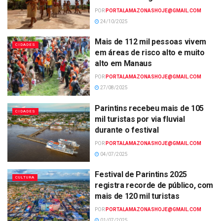
POR
PORTALAMAZONASHOJE@GMAIL.COM
24/10/2025
Mais de 112 mil pessoas vivem
CIDADES
em áreas de risco alto e muito
alto em Manaus
POR
PORTALAMAZONASHOJE@GMAIL.COM
27/08/2025
Parintins recebeu mais de 105
CIDADES
mil turistas por via fluvial
durante o festival
POR
PORTALAMAZONASHOJE@GMAIL.COM
04/07/2025
Festival de Parintins 2025
CULTURA
registra recorde de público, com
mais de 120 mil turistas
POR
PORTALAMAZONASHOJE@GMAIL.COM
01/07/2025