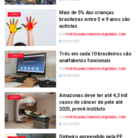
Mais de 5% das crianças
SAÚDE
brasileiras entre 5 e 9 anos são
autistas
POR
PORTALAMAZONASHOJE@GMAIL.COM
25/05/2025
Três em cada 10 brasileiros são
CIDADES
analfabetos funcionais
POR
PORTALAMAZONASHOJE@GMAIL.COM
05/05/2025
Amazonas deve ter até 4,3 mil
SAÚDE
casos de câncer de pele até
2025, prevê instituto
POR
PORTALAMAZONASHOJE@GMAIL.COM
13/10/2024
Dinheiro apreendido pela PF