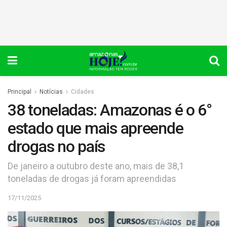
Principal
Notícias
Cidades
38 toneladas: Amazonas é o 6°
estado que mais apreende
drogas no país
De janeiro a outubro deste ano, mais de 38,1
toneladas de drogas já foram apreendidas
17/11/2025