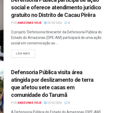
social e oferece atendimento jurídico
gratuito no Distrito de Cacau Pirêra​
POR
AMAZONAS HOJE
06/03/2026
0
O projeto ‘Defensoria Itinerante’ da Defensoria Pública do
Estado do Amazonas (DPE-AM) participará de uma ação
social em comemoração ao ...
LEIA MAIS
Defensoria Pública visita área
atingida por deslizamento de terra
que afetou sete casas em
comunidade do Tarumã
POR
AMAZONAS HOJE
23/02/2026
0
A Defensoria Pública do Estado do Amazonas (DPE-AM)