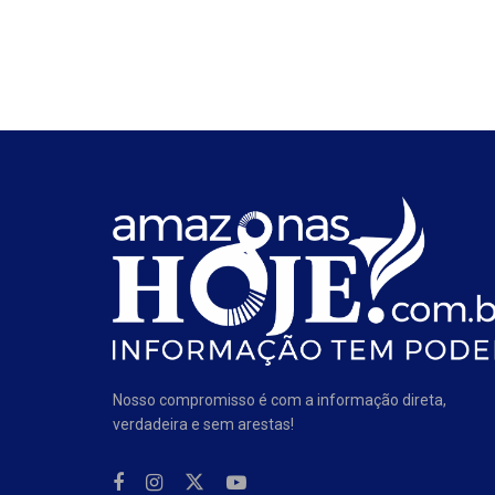
Nosso compromisso é com a informação direta,
verdadeira e sem arestas!