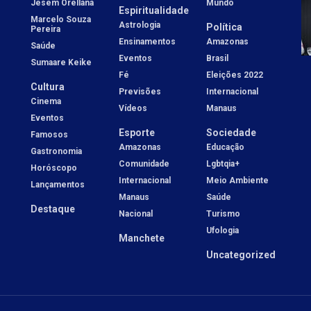
Jesem Orellana
Mundo
Espiritualidade
Marcelo Souza
Astrologia
Política
Pereira
Ensinamentos
Amazonas
Saúde
Eventos
Brasil
Sumaare Keike
Fé
Eleições 2022
Cultura
Previsões
Internacional
Cinema
Vídeos
Manaus
Eventos
Esporte
Sociedade
Famosos
Amazonas
Educação
Gastronomia
Comunidade
Lgbtqia+
Horóscopo
Internacional
Meio Ambiente
Lançamentos
Manaus
Saúde
Destaque
Nacional
Turismo
Ufologia
Manchete
Uncategorized