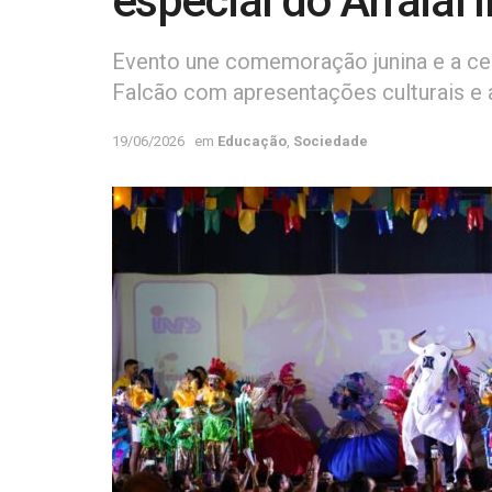
especial do Arraial
Evento une comemoração junina e a ce
Falcão com apresentações culturais e
19/06/2026
em
Educação
,
Sociedade