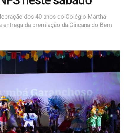
 INFS neste sábado
lebração dos 40 anos do Colégio Martha
 a entrega da premiação da Gincana do Bem