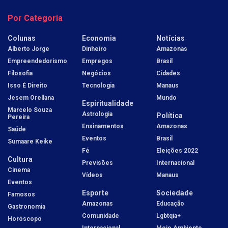
Por Categoria
Colunas
Economia
Notícias
Alberto Jorge
Dinheiro
Amazonas
Empreendedorismo
Empregos
Brasil
Filosofia
Negócios
Cidades
Isso É Direito
Tecnologia
Manaus
Jesem Orellana
Mundo
Espiritualidade
Marcelo Souza
Astrologia
Política
Pereira
Ensinamentos
Amazonas
Saúde
Eventos
Brasil
Sumaare Keike
Fé
Eleições 2022
Cultura
Previsões
Internacional
Cinema
Vídeos
Manaus
Eventos
Esporte
Sociedade
Famosos
Amazonas
Educação
Gastronomia
Comunidade
Lgbtqia+
Horóscopo
Internacional
Meio Ambiente