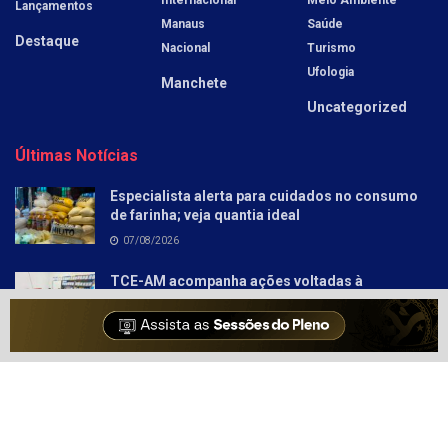
Lançamentos
Manaus
Saúde
Destaque
Nacional
Turismo
Ufologia
Manchete
Uncategorized
Últimas Notícias
Especialista alerta para cuidados no consumo
de farinha; veja quantia ideal
07/08/2026
TCE-AM acompanha ações voltadas à
aprendizagem nos anos iniciais em Autazes
07/08/2026
Sobre
Anunciar
Política e Privacidade
Contato