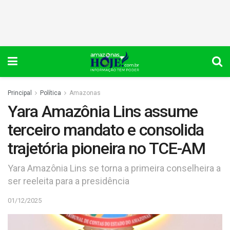
Principal
Política
Amazonas
Yara Amazônia Lins assume
terceiro mandato e consolida
trajetória pioneira no TCE-AM
Yara Amazônia Lins se torna a primeira conselheira a
ser reeleita para a presidência
01/12/2025