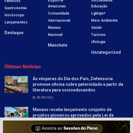
Famosos
Amazonas
Educação
Gastronomia
Comunidade
Lgbtqia+
Horóscopo
Internacional
Meio Ambiente
Lançamentos
Manaus
Saúde
Destaque
Nacional
Turismo
Ufologia
Manchete
Uncategorized
Últimas Notícias
Às vésperas do Dia dos Pais, Defensoria
promove oficina sobre paternidade a partir da
literatura para socioeducandos
08/08/2026
Manaus recebe lançamento conjunto de
projetos pioneiros aprovados pela Lei de
Incentivo à Reciclagem
08/08/2026