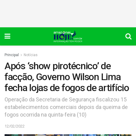
Principal
Notícias
Após ‘show pirotécnico’ de
facção, Governo Wilson Lima
fecha lojas de fogos de artifício
Operação da Secretaria de Segurança fiscalizou 15
estabelecimentos comerciais depois da queima de
fogos ocorrida na quinta-feira (10)
12/02/2022