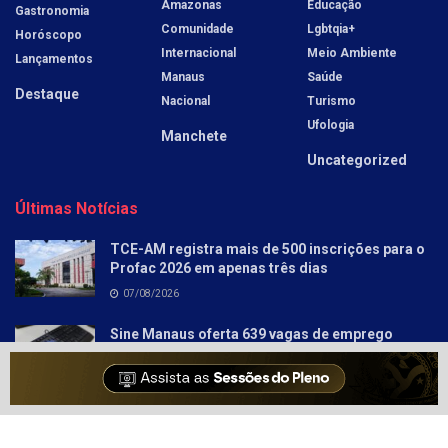
Amazonas
Educação
Gastronomia
Comunidade
Lgbtqia+
Horóscopo
Internacional
Meio Ambiente
Lançamentos
Manaus
Saúde
Destaque
Nacional
Turismo
Ufologia
Manchete
Uncategorized
Últimas Notícias
TCE-AM registra mais de 500 inscrições para o
Profac 2026 em apenas três dias
07/08/2026
Sine Manaus oferta 639 vagas de emprego
nesta sexta–feira
06/08/2026