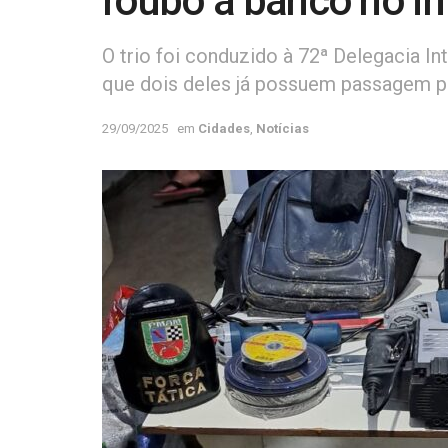
roubo a banco no i
O trio foi conduzido à 72ª Delegacia Int
que dois deles já possuem passagem pe
29/09/2025
em
Cidades
,
Notícias