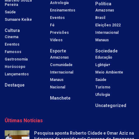
Marcelo Souza
Astrologia
Política
Pereira
Ensinamentos
Amazonas
Saúde
Eventos
Brasil
Sumaare Keike
Fé
Eleições 2022
Cultura
Previsões
Internacional
Cinema
Vídeos
Manaus
Eventos
Esporte
Sociedade
Famosos
Amazonas
Educação
Gastronomia
Comunidade
Lgbtqia+
Horóscopo
Internacional
Meio Ambiente
Lançamentos
Manaus
Saúde
Destaque
Nacional
Turismo
Ufologia
Manchete
Uncategorized
Últimas Notícias
Pesquisa aponta Roberto Cidade e Omar Aziz na
liderança da corrida pelo Governo do Amazonas