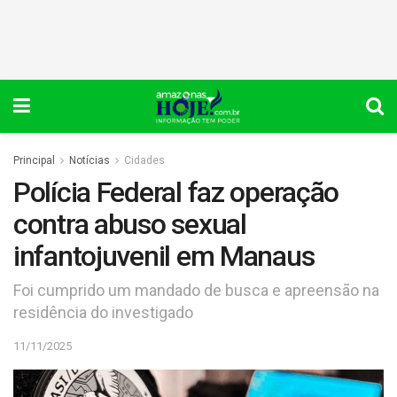
Principal
Notícias
Cidades
Polícia Federal faz operação
contra abuso sexual
infantojuvenil em Manaus
Foi cumprido um mandado de busca e apreensão na
residência do investigado
11/11/2025