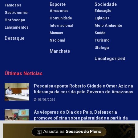
Esporte
Sociedade
Famosos
Amazonas
Educação
Gastronomia
Comunidade
Lgbtqia+
Horóscopo
Internacional
Meio Ambiente
Lançamentos
Manaus
Saúde
Destaque
Nacional
Turismo
Ufologia
Manchete
Uncategorized
Últimas Notícias
Pesquisa aponta Roberto Cidade e Omar Aziz na
liderança da corrida pelo Governo do Amazonas
08/08/2026
Às vésperas do Dia dos Pais, Defensoria
promove oficina sobre paternidade a partir da
literatura para socioeducandos
08/08/2026