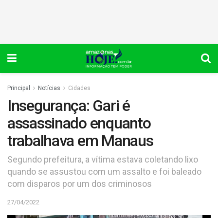
Principal
Notícias
Cidades
Insegurança: Gari é
assassinado enquanto
trabalhava em Manaus
Segundo prefeitura, a vítima estava coletando lixo
quando se assustou com um assalto e foi baleado
com disparos por um dos criminosos
27/04/2022