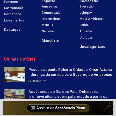
Esporte
Sociedade
Famosos
Amazonas
Educação
Gastronomia
Comunidade
Lgbtqia+
Horóscopo
Internacional
Meio Ambiente
Lançamentos
Manaus
Saúde
Destaque
Nacional
Turismo
Ufologia
Manchete
Uncategorized
Últimas Notícias
Pesquisa aponta Roberto Cidade e Omar Aziz na
liderança da corrida pelo Governo do Amazonas
08/08/2026
Às vésperas do Dia dos Pais, Defensoria
promove oficina sobre paternidade a partir da
literatura para socioeducandos
08/08/2026