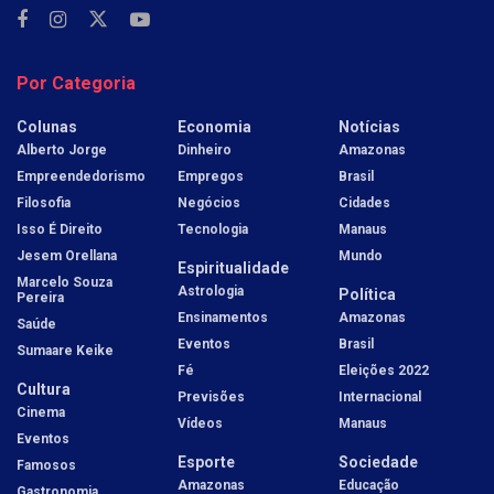
Por Categoria
Colunas
Economia
Notícias
Alberto Jorge
Dinheiro
Amazonas
Empreendedorismo
Empregos
Brasil
Filosofia
Negócios
Cidades
Isso É Direito
Tecnologia
Manaus
Jesem Orellana
Mundo
Espiritualidade
Marcelo Souza
Astrologia
Política
Pereira
Ensinamentos
Amazonas
Saúde
Eventos
Brasil
Sumaare Keike
Fé
Eleições 2022
Cultura
Previsões
Internacional
Cinema
Vídeos
Manaus
Eventos
Esporte
Sociedade
Famosos
Amazonas
Educação
Gastronomia