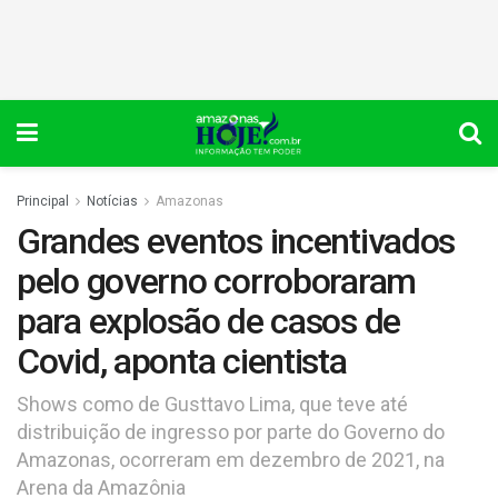
Principal
Notícias
Amazonas
Grandes eventos incentivados
pelo governo corroboraram
para explosão de casos de
Covid, aponta cientista
Shows como de Gusttavo Lima, que teve até
distribuição de ingresso por parte do Governo do
Amazonas, ocorreram em dezembro de 2021, na
Arena da Amazônia