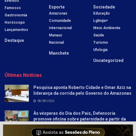
Eventos
Esporte
Sociedade
Famosos
Amazonas
Educação
Gastronomia
Comunidade
Lgbtqia+
Horóscopo
Internacional
Meio Ambiente
Lançamentos
Manaus
Saúde
Destaque
Nacional
Turismo
Ufologia
Manchete
Uncategorized
Últimas Notícias
Pesquisa aponta Roberto Cidade e Omar Aziz na
liderança da corrida pelo Governo do Amazonas
08/08/2026
Às vésperas do Dia dos Pais, Defensoria
promove oficina sobre paternidade a partir da
literatura para socioeducandos
08/08/2026