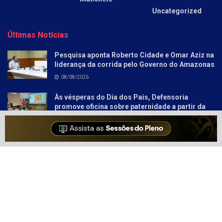
Uncategorized
Últimas Notícias
Pesquisa aponta Roberto Cidade e Omar Aziz na
liderança da corrida pelo Governo do Amazonas
08/08/2026
Às vésperas do Dia dos Pais, Defensoria
promove oficina sobre paternidade a partir da
literatura para socioeducandos
08/08/2026
Sobre
Anunciar
Política e Privacidade
Contato
© 2021-2025
Amazonas Hoje
- Informação Tem Poder!