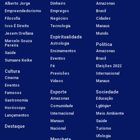
Alberto Jorge
Dinheiro
Amazonas
Empreendedorismo
Empregos
Brasil
Filosofia
Negócios
Cidades
Isso É Direito
Tecnologia
Manaus
Jesem Orellana
Mundo
Espiritualidade
Marcelo Souza
Astrologia
Política
Pereira
Ensinamentos
Amazonas
Saúde
Eventos
Brasil
Sumaare Keike
Fé
Eleições 2022
Cultura
Previsões
Internacional
Cinema
Vídeos
Manaus
Eventos
Esporte
Sociedade
Famosos
Amazonas
Educação
Gastronomia
Comunidade
Lgbtqia+
Horóscopo
Internacional
Meio Ambiente
Lançamentos
Manaus
Saúde
Destaque
Nacional
Turismo
Ufologia
Manchete