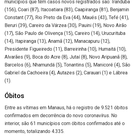
municípios que têm casos novos registrados são: Iranduba
(156), Coari (87), Itacoatiara (83), Caapiranga (81), Benjamin
Constant (77), Rio Preto da Eva (44), Maués (43), Tefé (41),
Beruri (39), Careiro da Várzea (30), Pauini (19), Novo Airão
(17), São Paulo de Olivença (15), Careiro (14), Urucurituba
(14), Itapiranga (13), Anamã (12), Manacapuru (12),
Presidente Figueiredo (11), Barreirinha (10), Humaitá (10),
Alvarães (9), Boca do Acre (8), Jutaí (8), Novo Aripuanã (8),
Barcelos (6), Nhamundá (5), Tonantins (5), Manicoré (4), São
Gabriel da Cachoeira (4), Autazes (2), Carauari (1) e Lábrea
(1).
Óbitos
Entre as vítimas em Manaus, há o registro de 9.521 óbitos
confirmados em decorrência do novo coronavírus. No
interior, são 61 municípios com óbitos confirmados até o
momento, totalizando 4.335.