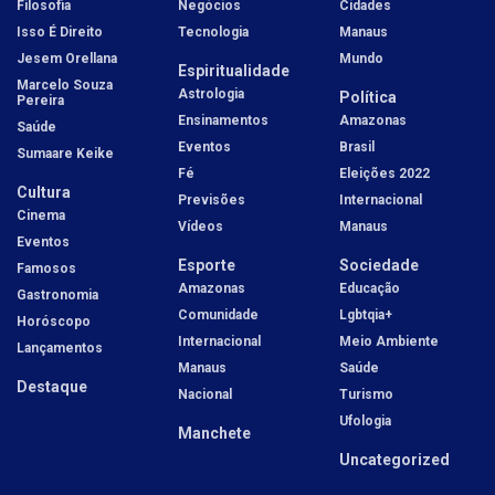
Filosofia
Negócios
Cidades
Isso É Direito
Tecnologia
Manaus
Jesem Orellana
Mundo
Espiritualidade
Marcelo Souza
Astrologia
Política
Pereira
Ensinamentos
Amazonas
Saúde
Eventos
Brasil
Sumaare Keike
Fé
Eleições 2022
Cultura
Previsões
Internacional
Cinema
Vídeos
Manaus
Eventos
Esporte
Sociedade
Famosos
Amazonas
Educação
Gastronomia
Comunidade
Lgbtqia+
Horóscopo
Internacional
Meio Ambiente
Lançamentos
Manaus
Saúde
Destaque
Nacional
Turismo
Ufologia
Manchete
Uncategorized