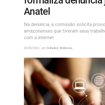
formaliza denúncia 
Anatel
Na denúncia, a comissão solicita prov
amazonenses que tiveram seus trabalh
com a internet
23/03/2022
em
Cidades
,
Notícias