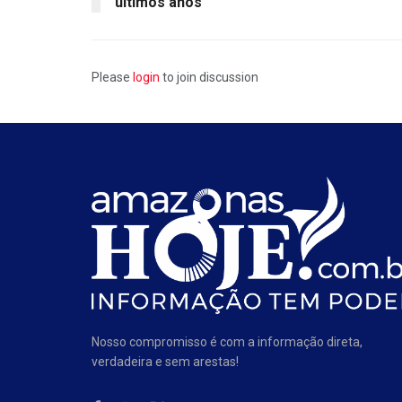
últimos anos
Please
login
to join discussion
Nosso compromisso é com a informação direta,
verdadeira e sem arestas!